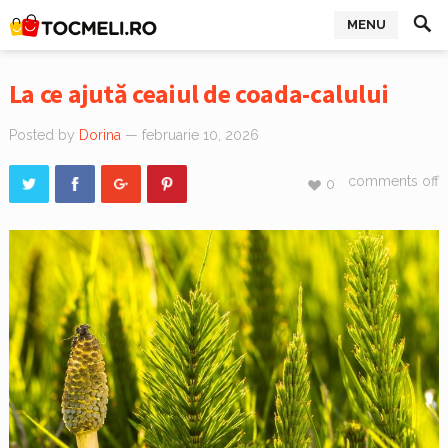
MENU
La ce ajută ceaiul de coada-calului
Posted by
Dorina
— februarie 10, 2026
comments off
0