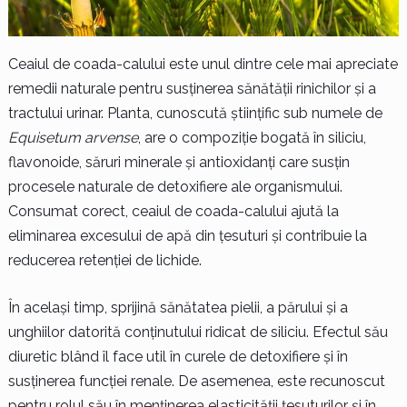
Ceaiul de coada-calului este unul dintre cele mai apreciate
remedii naturale pentru susținerea sănătății rinichilor și a
tractului urinar. Planta, cunoscută științific sub numele de
Equisetum arvense
, are o compoziție bogată în siliciu,
flavonoide, săruri minerale și antioxidanți care susțin
procesele naturale de detoxifiere ale organismului.
Consumat corect, ceaiul de coada-calului ajută la
eliminarea excesului de apă din țesuturi și contribuie la
reducerea retenției de lichide.
În același timp, sprijină sănătatea pielii, a părului și a
unghiilor datorită conținutului ridicat de siliciu. Efectul său
diuretic blând îl face util în curele de detoxifiere și în
susținerea funcției renale. De asemenea, este recunoscut
pentru rolul său în menținerea elasticității țesuturilor și în