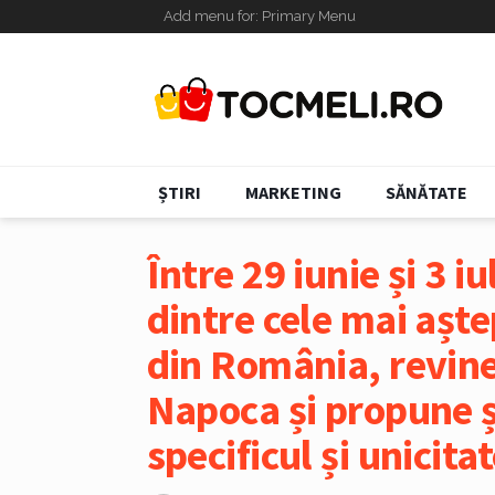
Add menu for: Primary Menu
ȘTIRI
MARKETING
SĂNĂTATE
Între 29 iunie și 3 i
dintre cele mai aștep
din România, revine 
Napoca și propune ș
specificul și unicitat