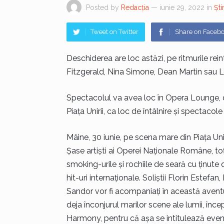
Posted by
Redacția
— iunie 29, 2022
in
Știr
Tweet on Twitter
Share on Faceb
Deschiderea are loc astăzi, pe ritmurile rein
Fitzgerald, Nina Simone, Dean Martin sau 
Spectacolul va avea loc în Opera Lounge, d
Piața Unirii, ca loc de întâlnire și spectacole 
Mâine, 30 iunie, pe scena mare din Piața Unir
Șase artiști ai Operei Naționale Române, toț
smoking-urile și rochiile de seară cu ținute 
hit-uri internaționale. Soliștii Florin Estefa
Sandor vor fi acompaniați în această aventu
deja înconjurul marilor scene ale lumii, înc
Harmony, pentru că așa se intitulează evenim