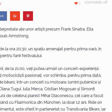
comments off
1
i
ook
terpretate ale unor artiști precum Frank Sinatra, Ella
Louis Armstrong.
e la ora 20:30, un spațiu amenajat pentru prima oară, în
pentru fanii festivalului.
ii, de la 21:00, veți putea urmări un concert-experiență:
i motocicliști pasionați, vor schimba, pentru prima dată,
de bikers, într-un concert cu motoare, lumini puternice și
n, Diana Țugui, Iulia Merca, Cristian Mogoșan și Simonfi
ră de celebrul pianist Mihai Diaconescu, cel care a făcut
epând cu Filarmonica din München, la doar 12 ani. Ride on
entul, este oferit în parteneriat cu Transilvania Bikers, iar