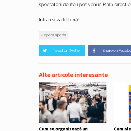
spectatorii doritori pot veni în Piață direct
Intrarea va fi liberă!
opera aperta
Tweet on Twitter
Share on Faceb
Alte articole interesante
Cum se organizează un
Cum ale