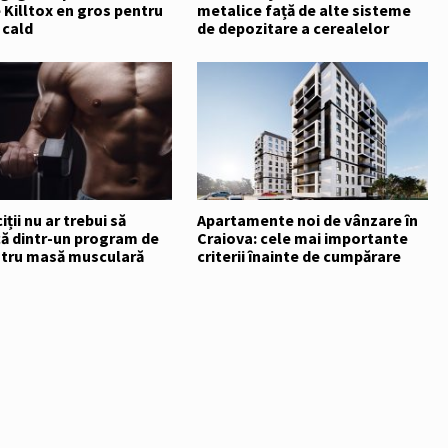
Killtox en gros pentru
metalice față de alte sisteme
 cald
de depozitare a cerealelor
ții nu ar trebui să
Apartamente noi de vânzare în
că dintr-un program de
Craiova: cele mai importante
ntru masă musculară
criterii înainte de cumpărare