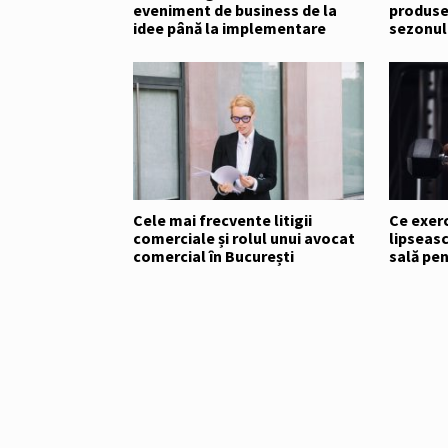
eveniment de business de la
produse 
idee până la implementare
sezonul
Cele mai frecvente litigii
Ce exerci
comerciale și rolul unui avocat
lipseas
comercial în București
sală pe