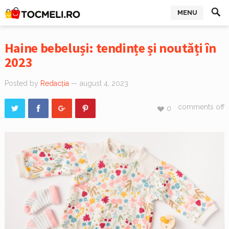
MENU
Haine bebeluși: tendințe și noutăți în
2023
Posted by
Redacția
— august 4, 2023
comments off
0