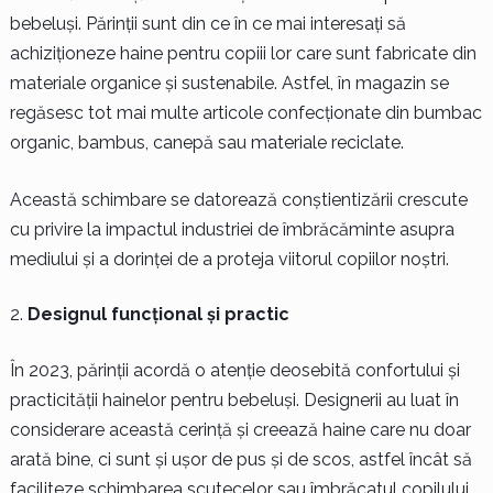
bebeluși. Părinții sunt din ce în ce mai interesați să
achiziționeze haine pentru copiii lor care sunt fabricate din
materiale organice și sustenabile. Astfel, în magazin se
regăsesc tot mai multe articole confecționate din bumbac
organic, bambus, canepă sau materiale reciclate.
Această schimbare se datorează conștientizării crescute
cu privire la impactul industriei de îmbrăcăminte asupra
mediului și a dorinței de a proteja viitorul copiilor noștri.
Designul funcțional și practic
În 2023, părinții acordă o atenție deosebită confortului și
practicității hainelor pentru bebeluși. Designerii au luat în
considerare această cerință și creează haine care nu doar
arată bine, ci sunt și ușor de pus și de scos, astfel încât să
faciliteze schimbarea scutecelor sau îmbrăcatul copilului.