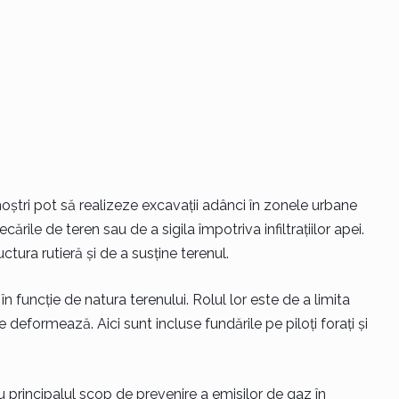
i noștri pot să realizeze excavații adânci în zonele urbane
rile de teren sau de a sigila împotriva infiltrațiilor apei.
ctura rutieră și de a susține terenul.
 în funcție de natura terenului. Rolul lor este de a limita
 deformează. Aici sunt incluse fundările pe piloți forați și
u principalul scop de prevenire a emisilor de gaz în