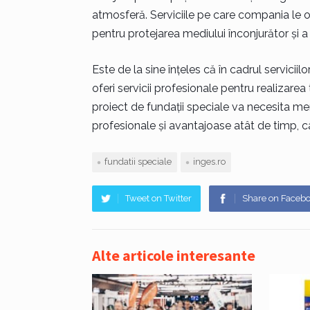
atmosferă. Serviciile pe care compania le of
pentru protejarea mediului înconjurător și a cal
Este de la sine înțeles că în cadrul servicii
oferi servicii profesionale pentru realizarea
proiect de fundații speciale va necesita mereu
profesionale și avantajoase atât de timp, c
fundatii speciale
inges.ro
Tweet on Twitter
Share on Faceb
Alte articole interesante