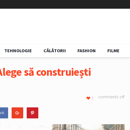
TEHNOLOGIE
CĂLĂTORII
FASHION
FILME
Alege să construiești
comments off
1
ook