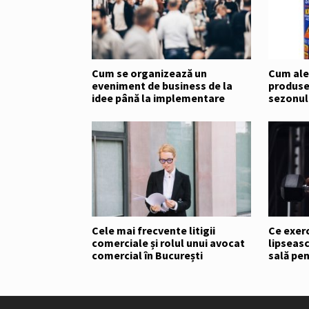
Cum se organizează un
Cum ale
eveniment de business de la
produse 
idee până la implementare
sezonul
Cele mai frecvente litigii
Ce exerci
comerciale și rolul unui avocat
lipseas
comercial în București
sală pe