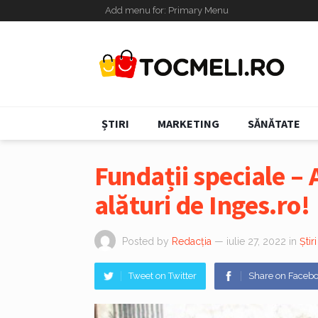
Add menu for: Primary Menu
ȘTIRI
MARKETING
SĂNĂTATE
Fundații speciale – 
alături de Inges.ro!
Posted by
Redacția
— iulie 27, 2022
in
Știri
Tweet on Twitter
Share on Faceb