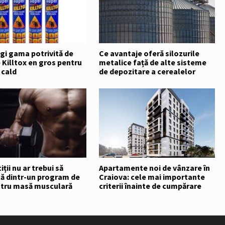
gi gama potrivită de
Ce avantaje oferă silozurile
Killtox en gros pentru
metalice față de alte sisteme
 cald
de depozitare a cerealelor
ții nu ar trebui să
Apartamente noi de vânzare în
că dintr-un program de
Craiova: cele mai importante
ntru masă musculară
criterii înainte de cumpărare