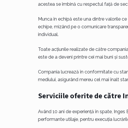
acestea se îmbină cu respectul față de secto
Munca în echipă este una dintre valorile ce 
echipe, mizând pe o comunicare transparent
individual.
Toate acțiunile realizate de către compania n
este de a deveni printre cei mai buni și sust
Compania lucrează în conformitate cu stand
mediului, asigurând mereu cel mai înalt sta
Serviciile oferite de către 
Având 10 ani de experiență în spate, Inges E
performante utilaje, pentru execuția lucrăril