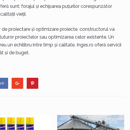
eră sunt: forajul și echiparea puțurilor corespunzător
ității vieții.
lor de proiectare și optimizare proiecte, constructorul va
 tuturor proiectelor sau optimizarea celor existente. Un
 un echilibru între timp și calitate. Inges.ro oferă servicii
ât și de buget.
ook