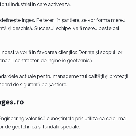
rul industriei în care activează.
definește Inges. Pe teren, în șantiere, se vor forma mereu
ă și deschisă. Succesul echipei va fi mereu peste cel
oastră vor fi în favoarea clienților. Dorința și scopul lor
enabili contractori de inginerie geotehnică.
ardele actuale pentru managementul calității și protecții
ndard de siguranță pe șantiere.
Inges.ro
ngineering valorifică cunoștințele prin utilizarea celor mai
or de geotehnică și fundații speciale.