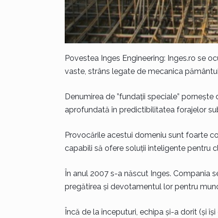
Povestea Inges Engineering: Inges.ro se oc
vaste, strâns legate de mecanica pământul
Denumirea de ”fundații speciale” pornește de
aprofundată în predictibilitatea forajelor sub
Provocările acestui domeniu sunt foarte c
capabili să ofere soluții inteligente pentru clie
În anul 2007 s-a născut Inges. Compania s
pregătirea și devotamentul lor pentru munc
Încă de la începuturi, echipa și-a dorit (și îș