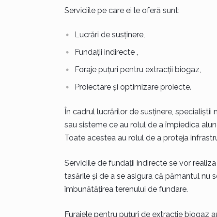
Serviciile pe care ei le oferă sunt:
Lucrări de susținere,
Fundații indirecte ,
Foraje puțuri pentru extracții biogaz,
Proiectare și optimizare proiecte.
În cadrul lucrărilor de susținere, specialiști
sau sisteme ce au rolul de a împiedica alunecă
Toate acestea au rolul de a proteja infrastru
Serviciile de fundații indirecte se vor realiza
tasările și de a se asigura că pămantul nu se
îmbunătățirea terenului de fundare.
Furajele pentru puțuri de extracție biogaz a