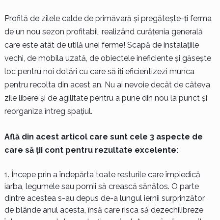
Profită de zilele calde de primăvară și pregătește-ți ferma
de un nou sezon profitabil, realizând curățenia generală
care este atât de utilă unei ferme! Scapă de instalațiile
vechi, de mobila uzată, de obiectele ineficiente și găsește
loc pentru noi dotări cu care să îți eficientizezi munca
pentru recolta din acest an. Nu ai nevoie decât de câteva
zile libere și de agilitate pentru a pune din nou la punct și
reorganiza întreg spațiul.
Află din acest articol care sunt cele 3 aspecte de
care să ții cont pentru rezultate excelente:
Începe prin a îndepărta toate resturile care împiedică
iarba, legumele sau pomii să crească sănătos. O parte
dintre acestea s-au depus de-a lungul iernii surprinzător
de blânde anul acesta, însă care risca să dezechilibreze