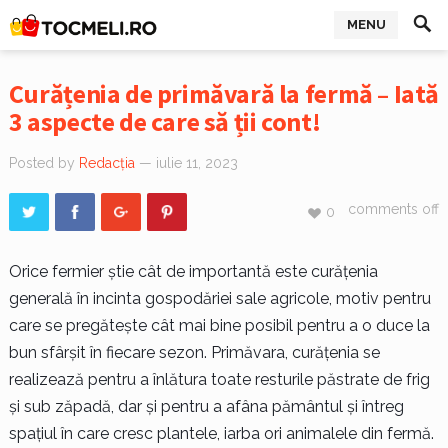
MENU
Curățenia de primăvară la fermă – Iată
3 aspecte de care să ții cont!
Posted by
Redacția
— iulie 11, 2023
comments off
0
Orice fermier știe cât de importantă este curățenia
generală în incinta gospodăriei sale agricole, motiv pentru
care se pregătește cât mai bine posibil pentru a o duce la
bun sfârșit în fiecare sezon. Primăvara, curățenia se
realizează pentru a înlătura toate resturile păstrate de frig
și sub zăpadă, dar și pentru a afâna pământul și întreg
spațiul în care cresc plantele, iarba ori animalele din fermă.