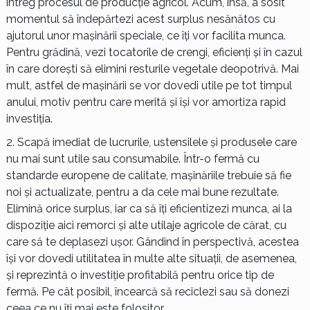
întreg procesul de producție agricol. Acum, însă, a sosit
momentul să îndepărtezi acest surplus nesănătos cu
ajutorul unor mașinării speciale, ce îți vor facilita munca.
Pentru grădină, vezi tocatorile de crengi, eficienți și în cazul
în care dorești să elimini resturile vegetale deopotrivă. Mai
mult, astfel de mașinării se vor dovedi utile pe tot timpul
anului, motiv pentru care merită și își vor amortiza rapid
investiția.
Scapă imediat de lucrurile, ustensilele și produsele care
nu mai sunt utile sau consumabile. Într-o fermă cu
standarde europene de calitate, mașinăriile trebuie să fie
noi și actualizate, pentru a da cele mai bune rezultate.
Elimină orice surplus, iar ca să îți eficientizezi munca, ai la
dispoziție aici remorci și alte utilaje agricole de cărat, cu
care să te deplasezi ușor. Gândind în perspectivă, acestea
își vor dovedi utilitatea în multe alte situații, de asemenea,
și reprezintă o investiție profitabilă pentru orice tip de
fermă. Pe cât posibil, încearcă să reciclezi sau să donezi
ceea ce nu îți mai este folositor.