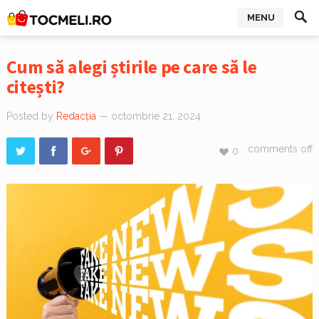
MENU
Cum să alegi știrile pe care să le
citești?
Posted by
Redacția
— octombrie 21, 2024
comments off
0