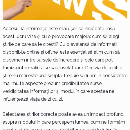
Accesul la informație este mai ușor ca niciodată, însă
acest lucru vine și cu o provocare majoră: cum să alegi
știrile pe care să le citești? Cu o avalanșă de informații
disponibile online și offline, este esențial să știm cum să
discernem între sursele de încredere și cele care pot
furniza informații false sau înșelătoare. Decizia de a citi o
știre nu mai este una simplă; trebuie să luăm în considerare
mai multe aspecte precum credibilitatea sursei,
veridicitatea informațiilor și modul în care acestea ne
influențează viața de zi cu zi.
Selectarea știrilor corecte poate avea un impact profund
asupra modului în care percepem lumea, cum ne formăm
opiniile și, de ce nu, asupra deciziilor pe care le luăm în