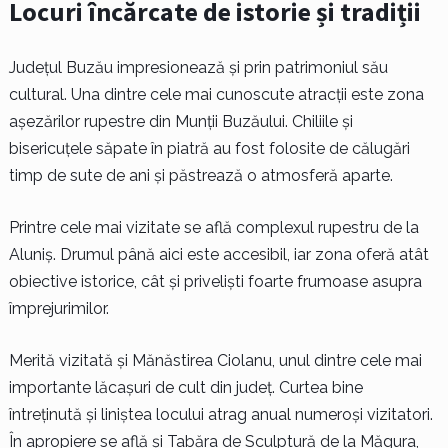
Locuri încărcate de istorie și tradiții
Județul Buzău impresionează și prin patrimoniul său
cultural. Una dintre cele mai cunoscute atracții este zona
așezărilor rupestre din Munții Buzăului. Chiliile și
bisericuțele săpate în piatră au fost folosite de călugări
timp de sute de ani și păstrează o atmosferă aparte.
Printre cele mai vizitate se află complexul rupestru de la
Aluniș. Drumul până aici este accesibil, iar zona oferă atât
obiective istorice, cât și priveliști foarte frumoase asupra
împrejurimilor.
Merită vizitată și Mănăstirea Ciolanu, unul dintre cele mai
importante lăcașuri de cult din județ. Curtea bine
întreținută și liniștea locului atrag anual numeroși vizitatori.
În apropiere se află și Tabăra de Sculptură de la Măgura,