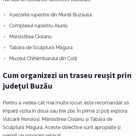
Așezările rupestre din Munții Buzăului
Complexul rupestru Aluniș
Mănăstirea Ciolanu
Tabăra de Sculptură Măgura
Muzeul Chihlimbarului din Colți
Cum organizezi un traseu reușit prin
județul Buzău
Pentru a vedea cât mai multe locuri, este recomandat să
împarți vizita în două sau trei zile. În prima zi poți explora
Vulcanii Noroioși, Mănăstirea Ciolanu și Tabăra de
Sculptură Măgura. Aceste obiective sunt apropiate și
permit un program relaxat.