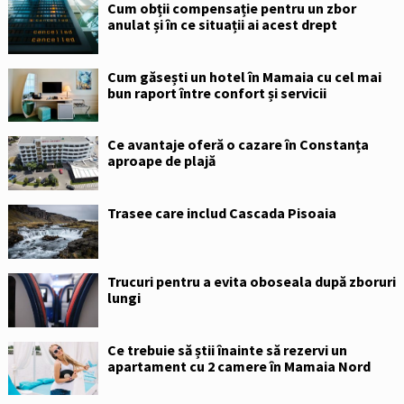
Cum obții compensație pentru un zbor
anulat și în ce situații ai acest drept
Cum găsești un hotel în Mamaia cu cel mai
bun raport între confort și servicii
Ce avantaje oferă o cazare în Constanța
aproape de plajă
Trasee care includ Cascada Pisoaia
Trucuri pentru a evita oboseala după zboruri
lungi
Ce trebuie să știi înainte să rezervi un
apartament cu 2 camere în Mamaia Nord