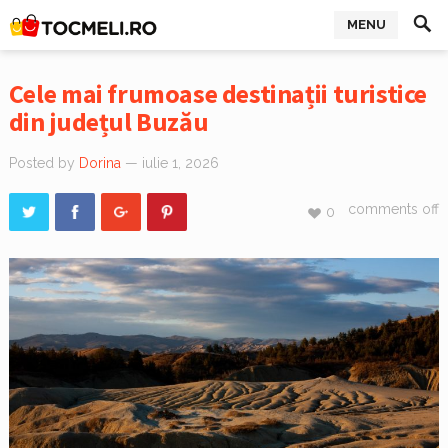
MENU
Cele mai frumoase destinații turistice
din județul Buzău
Posted by
Dorina
— iulie 1, 2026
comments off
0