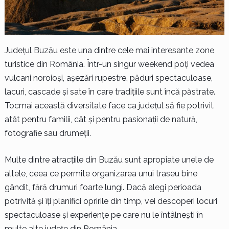
Județul Buzău este una dintre cele mai interesante zone
turistice din România. Într-un singur weekend poți vedea
vulcani noroioși, așezări rupestre, păduri spectaculoase,
lacuri, cascade și sate în care tradițiile sunt încă păstrate.
Tocmai această diversitate face ca județul să fie potrivit
atât pentru familii, cât și pentru pasionații de natură,
fotografie sau drumeții.
Multe dintre atracțiile din Buzău sunt apropiate unele de
altele, ceea ce permite organizarea unui traseu bine
gândit, fără drumuri foarte lungi. Dacă alegi perioada
potrivită și îți planifici opririle din timp, vei descoperi locuri
spectaculoase și experiențe pe care nu le întâlnești în
multe alte județe din România.