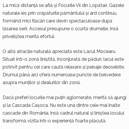
La mică distanță se află și Focurile Vii din Lopătari. Gazele
naturale ies prin crăpăturile pământului și ard continuu,
formând mici flăcări care devin spectaculoase după
lăsarea serii. Accesul presupune o scurtă drumeție, însă
priveliștea merită efortul.
O altă atracție naturală apreciată este Lacul Mocearu.
Situat într-o zonă liniștită, înconjurată de păduri, lacul este
potrivit pentru cei care caută relaxare și peisaje deosebite.
Drumul până aici oferă numeroase puncte de belvedere
asupra munților și dealurilor din zonă.
Dacă preferi locurile mai puțin aglomerate, merită să ajungi
și la Cascada Cașoca. Nu este una dintre cele mai înalte
cascade din România, însă cadrul natural și liniștea locului
transformă vizita într-o experiență foarte plăcută.