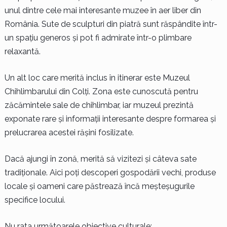
unul dintre cele mai interesante muzee în aer liber din
România. Sute de sculpturi din piatră sunt răspândite într-
un spațiu generos și pot fi admirate într-o plimbare
relaxantă.
Un alt loc care merită inclus în itinerar este Muzeul
Chihlimbarului din Colți. Zona este cunoscută pentru
zăcămintele sale de chihlimbar, iar muzeul prezintă
exponate rare și informații interesante despre formarea și
prelucrarea acestei rășini fosilizate.
Dacă ajungi în zonă, merită să vizitezi și câteva sate
tradiționale. Aici poți descoperi gospodării vechi, produse
locale și oameni care păstrează încă meșteșugurile
specifice locului.
Nu rata următoarele obiective culturale: