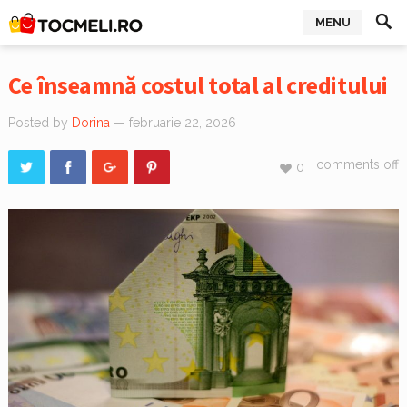
MENU
Ce înseamnă costul total al creditului
Posted by
Dorina
— februarie 22, 2026
comments off
0