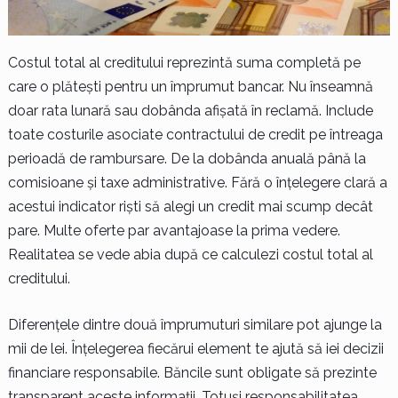
Costul total al creditului reprezintă suma completă pe
care o plătești pentru un împrumut bancar. Nu înseamnă
doar rata lunară sau dobânda afișată în reclamă. Include
toate costurile asociate contractului de credit pe întreaga
perioadă de rambursare. De la dobânda anuală până la
comisioane și taxe administrative. Fără o înțelegere clară a
acestui indicator riști să alegi un credit mai scump decât
pare. Multe oferte par avantajoase la prima vedere.
Realitatea se vede abia după ce calculezi costul total al
creditului.
Diferențele dintre două împrumuturi similare pot ajunge la
mii de lei. Înțelegerea fiecărui element te ajută să iei decizii
financiare responsabile. Băncile sunt obligate să prezinte
transparent aceste informații. Totuși responsabilitatea