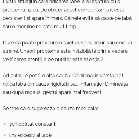
Există situații în care ridicarea labei are legătură cu o
problemă fizică. De obicei, acest comportament este
persistent și apare în mers. Câinele evită să calce pe labă
sau o menține ridicată mult timp.
Durerea poate proveni din tăieturi, spini, arsuri sau corpuri
străine. Uneori, problema este invizibilă la prima vedere.
Verificarea atentă a pernuțelor este esențială.
Articulațiile pot fi o altă cauză. Câinii mai în vârstă pot
ridica laba din cauza rigidității sau inflamației. Dimineața
sau după repaus, gestul apare mai frecvent.
Semne care sugerează o cauză medicală:
șchiopătat constant
lins excesiv al labei