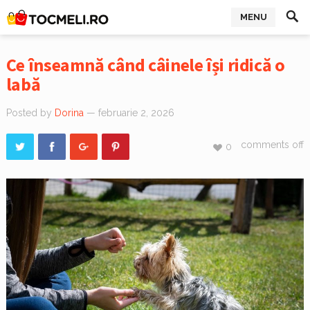
MENU
Ce înseamnă când câinele își ridică o
labă
Posted by
Dorina
— februarie 2, 2026
comments off
0