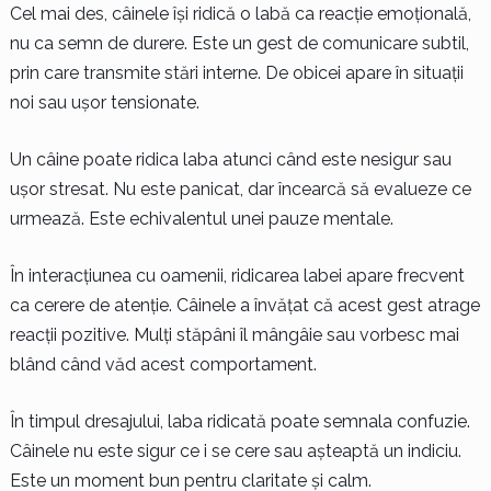
Cel mai des, câinele își ridică o labă ca reacție emoțională,
nu ca semn de durere. Este un gest de comunicare subtil,
prin care transmite stări interne. De obicei apare în situații
noi sau ușor tensionate.
Un câine poate ridica laba atunci când este nesigur sau
ușor stresat. Nu este panicat, dar încearcă să evalueze ce
urmează. Este echivalentul unei pauze mentale.
În interacțiunea cu oamenii, ridicarea labei apare frecvent
ca cerere de atenție. Câinele a învățat că acest gest atrage
reacții pozitive. Mulți stăpâni îl mângâie sau vorbesc mai
blând când văd acest comportament.
În timpul dresajului, laba ridicată poate semnala confuzie.
Câinele nu este sigur ce i se cere sau așteaptă un indiciu.
Este un moment bun pentru claritate și calm.