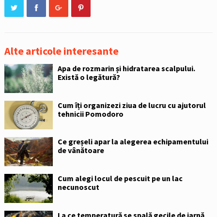
Alte articole interesante
Apa de rozmarin și hidratarea scalpului.
Există o legătură?
Cum îți organizezi ziua de lucru cu ajutorul
tehnicii Pomodoro
Ce greșeli apar la alegerea echipamentului
de vânătoare
Cum alegi locul de pescuit pe un lac
necunoscut
La ce temperatură se spală gecile de iarnă