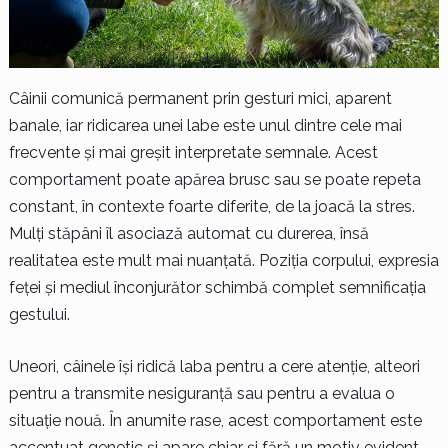
Câinii comunică permanent prin gesturi mici, aparent
banale, iar ridicarea unei labe este unul dintre cele mai
frecvente și mai greșit interpretate semnale. Acest
comportament poate apărea brusc sau se poate repeta
constant, în contexte foarte diferite, de la joacă la stres.
Mulți stăpâni îl asociază automat cu durerea, însă
realitatea este mult mai nuanțată. Poziția corpului, expresia
feței și mediul înconjurător schimbă complet semnificația
gestului.
Uneori, câinele își ridică laba pentru a cere atenție, alteori
pentru a transmite nesiguranță sau pentru a evalua o
situație nouă. În anumite rase, acest comportament este
accentuat genetic și apare chiar și fără un motiv evident.