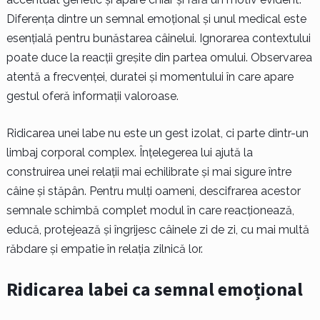
Diferența dintre un semnal emoțional și unul medical este
esențială pentru bunăstarea câinelui. Ignorarea contextului
poate duce la reacții greșite din partea omului. Observarea
atentă a frecvenței, duratei și momentului în care apare
gestul oferă informații valoroase.
Ridicarea unei labe nu este un gest izolat, ci parte dintr-un
limbaj corporal complex. Înțelegerea lui ajută la
construirea unei relații mai echilibrate și mai sigure între
câine și stăpân. Pentru mulți oameni, descifrarea acestor
semnale schimbă complet modul în care reacționează,
educă, protejează și îngrijesc câinele zi de zi, cu mai multă
răbdare și empatie în relația zilnică lor.
Ridicarea labei ca semnal emoțional