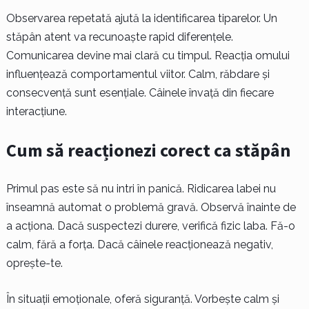
Observarea repetată ajută la identificarea tiparelor. Un
stăpân atent va recunoaște rapid diferențele.
Comunicarea devine mai clară cu timpul. Reacția omului
influențează comportamentul viitor. Calm, răbdare și
consecvență sunt esențiale. Câinele învață din fiecare
interacțiune.
Cum să reacționezi corect ca stăpân
Primul pas este să nu intri în panică. Ridicarea labei nu
înseamnă automat o problemă gravă. Observă înainte de
a acționa. Dacă suspectezi durere, verifică fizic laba. Fă-o
calm, fără a forța. Dacă câinele reacționează negativ,
oprește-te.
În situații emoționale, oferă siguranță. Vorbește calm și