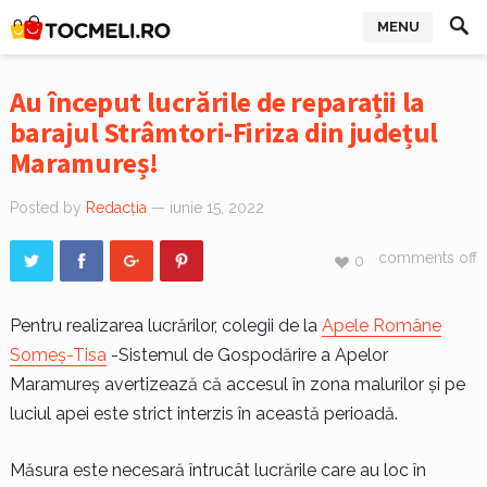
MENU
Au început lucrările de reparații la
barajul Strâmtori-Firiza din județul
Maramureș!
Posted by
Redacția
— iunie 15, 2022
comments off
0
Pentru realizarea lucrărilor, colegii de la
Apele Române
Someș-Tisa
-Sistemul de Gospodărire a Apelor
Maramureș avertizează că accesul în zona malurilor și pe
luciul apei este strict interzis în această perioadă.
Măsura este necesară întrucât lucrările care au loc în