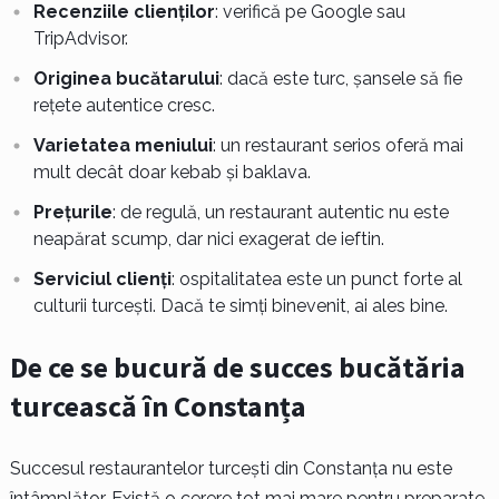
Recenziile clienților
: verifică pe Google sau
TripAdvisor.
Originea bucătarului
: dacă este turc, șansele să fie
rețete autentice cresc.
Varietatea meniului
: un restaurant serios oferă mai
mult decât doar kebab și baklava.
Prețurile
: de regulă, un restaurant autentic nu este
neapărat scump, dar nici exagerat de ieftin.
Serviciul clienți
: ospitalitatea este un punct forte al
culturii turcești. Dacă te simți binevenit, ai ales bine.
De ce se bucură de succes bucătăria
turcească în Constanța
Succesul restaurantelor turcești din Constanța nu este
întâmplător. Există o cerere tot mai mare pentru preparate