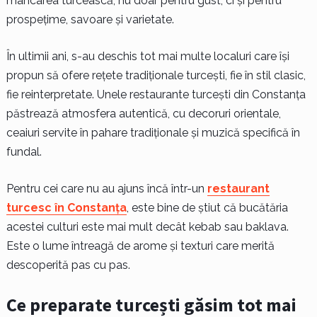
mâncarea turcească, nu doar pentru gust, ci și pentru
prospețime, savoare și varietate.
În ultimii ani, s-au deschis tot mai multe localuri care își
propun să ofere rețete tradiționale turcești, fie în stil clasic,
fie reinterpretate. Unele restaurante turcești din Constanța
păstrează atmosfera autentică, cu decoruri orientale,
ceaiuri servite în pahare tradiționale și muzică specifică în
fundal.
Pentru cei care nu au ajuns încă într-un
restaurant
turcesc în Constanța
, este bine de știut că bucătăria
acestei culturi este mai mult decât kebab sau baklava.
Este o lume întreagă de arome și texturi care merită
descoperită pas cu pas.
Ce preparate turcești găsim tot mai