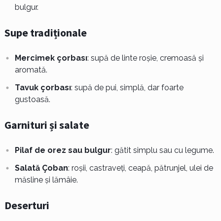
bulgur.
Supe tradiționale
Mercimek çorbası
: supă de linte roșie, cremoasă și
aromată.
Tavuk çorbası
: supă de pui, simplă, dar foarte
gustoasă.
Garnituri și salate
Pilaf de orez sau bulgur
: gătit simplu sau cu legume.
Salată Çoban
: roșii, castraveți, ceapă, pătrunjel, ulei de
măsline și lămâie.
Deserturi