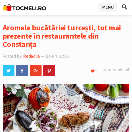
MENU
Aromele bucătăriei turcești, tot mai
prezente în restaurantele din
Constanța
Posted by
Redacția
— iulie 3, 2025
comments off
1