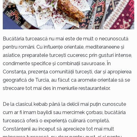
Bucătăria turcească nu mai este de mult o necunoscută
pentru români. Cu influențe orientale, mediteraneene și
asiatice, preparatele turcești cuceresc prin gusturi intense,
condimente specifice și combinații savuroase. În
Constanța, prezența comunității turcești, dar și apropierea
geografică de Turcia, au făcut ca aromele orientale să se
strecoare tot mai des în meniurile restaurantelor.
De la clasicul kebab până la delicii mai puțin cunoscute
cum ar fi imam bayildi sau mercimek çorbası, bucătăria
turcească oferă o experiență culinară completă.
Constănțenii au început să aprecieze tot mai mult