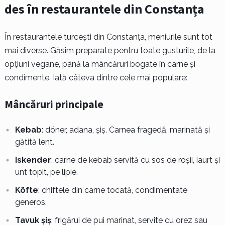
des în restaurantele din Constanța
În restaurantele turcești din Constanța, meniurile sunt tot
mai diverse. Găsim preparate pentru toate gusturile, de la
opțiuni vegane, până la mâncăruri bogate în carne și
condimente. Iată câteva dintre cele mai populare:
Mâncăruri principale
Kebab
: döner, adana, şiş. Carnea fragedă, marinată și
gătită lent.
Iskender
: carne de kebab servită cu sos de roșii, iaurt și
unt topit, pe lipie.
Köfte
: chiftele din carne tocată, condimentate
generos.
Tavuk şiş
: frigărui de pui marinat, servite cu orez sau