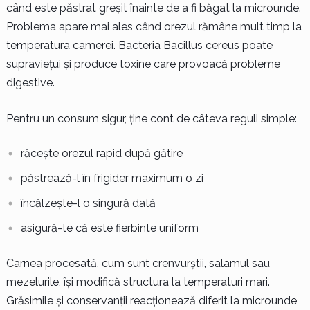
când este păstrat greșit înainte de a fi băgat la microunde.
Problema apare mai ales când orezul rămâne mult timp la
temperatura camerei. Bacteria Bacillus cereus poate
supraviețui și produce toxine care provoacă probleme
digestive.
Pentru un consum sigur, ține cont de câteva reguli simple:
răcește orezul rapid după gătire
păstrează-l în frigider maximum o zi
încălzește-l o singură dată
asigură-te că este fierbinte uniform
Carnea procesată, cum sunt crenvurștii, salamul sau
mezelurile, își modifică structura la temperaturi mari.
Grăsimile și conservanții reacționează diferit la microunde,