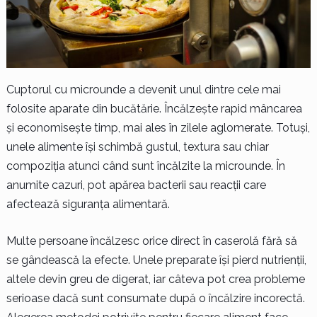
Cuptorul cu microunde a devenit unul dintre cele mai
folosite aparate din bucătărie. Încălzește rapid mâncarea
și economisește timp, mai ales în zilele aglomerate. Totuși,
unele alimente își schimbă gustul, textura sau chiar
compoziția atunci când sunt încălzite la microunde. În
anumite cazuri, pot apărea bacterii sau reacții care
afectează siguranța alimentară.
Multe persoane încălzesc orice direct în caserolă fără să
se gândească la efecte. Unele preparate își pierd nutrienții,
altele devin greu de digerat, iar câteva pot crea probleme
serioase dacă sunt consumate după o încălzire incorectă.