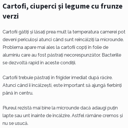
Cartofi, ciuperci și legume cu frunze
verzi
Cartofii gătiți și lăsați prea mult la temperatura camerei pot
deveni periculoși atunci când sunt reîncălziți la microunde.
Problema apare mai ales la cartofii copți în folie de
aluminiu care au fost păstrați necorespunzător. Bacteriile
se dezvoltă rapid în aceste condiții.
Cartofii trebuie păstrați în frigider imediat după răcire.
Atunci când îi încălzești, este important să ajungă fierbinți
până în centru.
Piureul rezistă mai bine la microunde dacă adaugi puțin
lapte sau unt înainte de încălzire. Astfel rămâne cremos și
nu se usucă.