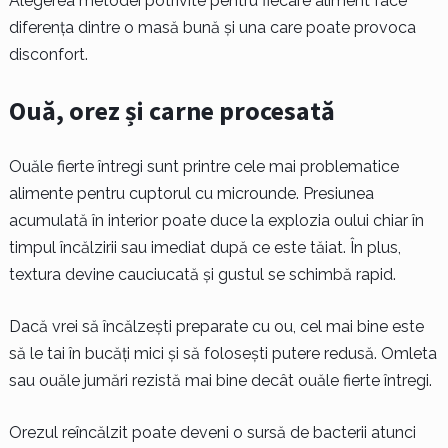
Alegerea metodei potrivite pentru fiecare aliment face
diferența dintre o masă bună și una care poate provoca
disconfort.
Ouă, orez și carne procesată
Ouăle fierte întregi sunt printre cele mai problematice
alimente pentru cuptorul cu microunde. Presiunea
acumulată în interior poate duce la explozia oului chiar în
timpul încălzirii sau imediat după ce este tăiat. În plus,
textura devine cauciucată și gustul se schimbă rapid.
Dacă vrei să încălzești preparate cu ou, cel mai bine este
să le tai în bucăți mici și să folosești putere redusă. Omleta
sau ouăle jumări rezistă mai bine decât ouăle fierte întregi.
Orezul reîncălzit poate deveni o sursă de bacterii atunci