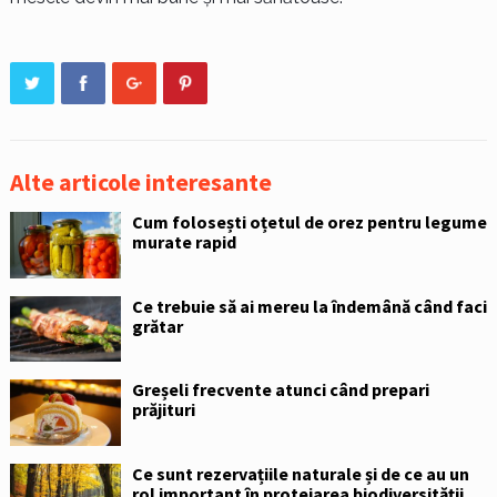
Alte articole interesante
Cum folosești oțetul de orez pentru legume
murate rapid
Ce trebuie să ai mereu la îndemână când faci
grătar
Greșeli frecvente atunci când prepari
prăjituri
Ce sunt rezervațiile naturale și de ce au un
rol important în protejarea biodiversității