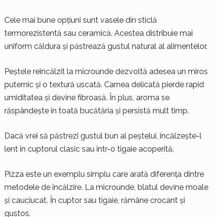
Cele mai bune opțiuni sunt vasele din sticlă
termorezistentă sau ceramică. Acestea distribuie mai
uniform căldura și păstrează gustul natural al alimentelor.
Peștele reîncălzit la microunde dezvoltă adesea un miros
puternic și o textură uscată. Carnea delicată pierde rapid
umiditatea și devine fibroasă. În plus, aroma se
răspândește în toată bucătăria și persistă mult timp.
Dacă vrei să păstrezi gustul bun al peștelui, încălzește-l
lent în cuptorul clasic sau într-o tigaie acoperită.
Pizza este un exemplu simplu care arată diferența dintre
metodele de încălzire. La microunde, blatul devine moale
și cauciucat. În cuptor sau tigaie, rămâne crocant și
gustos.