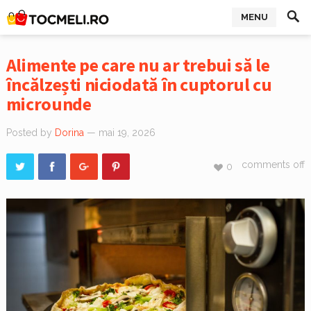
MENU
Alimente pe care nu ar trebui să le
încălzești niciodată în cuptorul cu
microunde
Posted by
Dorina
— mai 19, 2026
comments off
0