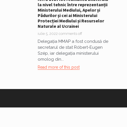
la nivel tehnic între reprezentanții
Ministerului Mediului, Apelor și
Pădurilor și cei ai Ministerului
Protecției Mediului și Resurselor
Naturale al Ucrainei
iulie 5, 2022
comments off
Delegația MMAP a fost condusă de
secretarul de stat Róbert-Eugen
Szép, iar delegația ministerului
omolog din...
Read more of this post