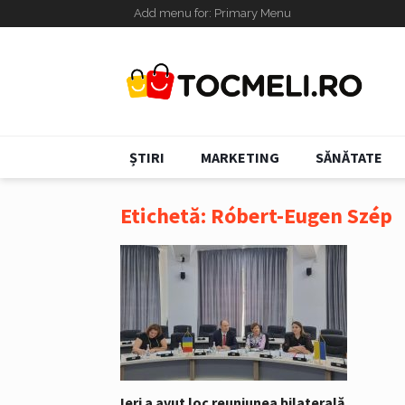
Add menu for: Primary Menu
ȘTIRI
MARKETING
SĂNĂTATE
Etichetă:
Róbert-Eugen Szép
Ieri a avut loc reuniunea bilaterală