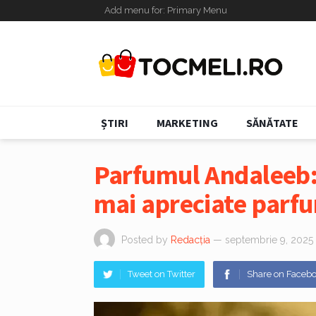
Add menu for: Primary Menu
ȘTIRI
MARKETING
SĂNĂTATE
Parfumul Andaleeb: 
mai apreciate parfu
Posted by
Redacția
— septembrie 9, 2025
Tweet on Twitter
Share on Faceb