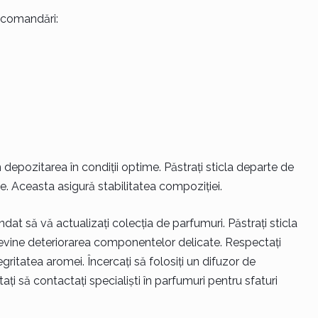
recomandări:
 depozitarea în condiții optime. Păstrați sticla departe de
e. Aceasta asigură stabilitatea compoziției.
dat să vă actualizați colecția de parfumuri. Păstrați sticla
previne deteriorarea componentelor delicate. Respectați
gritatea aromei. Încercați să folosiți un difuzor de
ți să contactați specialiști în parfumuri pentru sfaturi