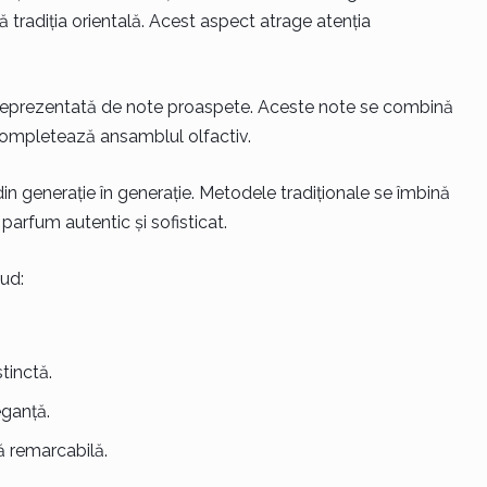
ă tradiția orientală. Acest aspect atrage atenția
reprezentată de note proaspete. Aceste note se combină
ompletează ansamblul olfactiv.
n generație în generație. Metodele tradiționale se îmbină
arfum autentic și sofisticat.
lud:
tinctă.
eganță.
 remarcabilă.