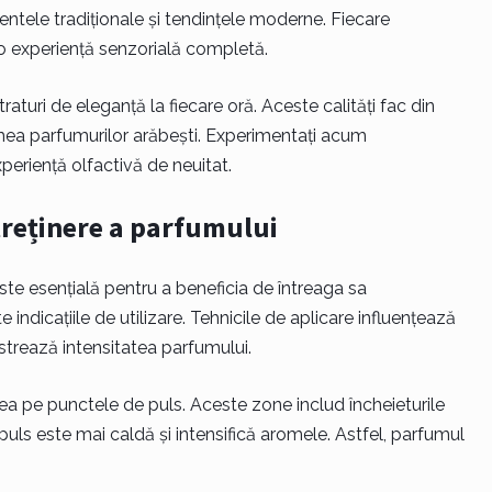
tele tradiționale și tendințele moderne. Fiecare
o experiență senzorială completă.
turi de eleganță la fiecare oră. Aceste calități fac din
mea parfumurilor arăbești. Experimentați acum
periență olfactivă de neuitat.
ntreținere a parfumului
te esențială pentru a beneficia de întreaga sa
indicațiile de utilizare. Tehnicile de aplicare influențează
strează intensitatea parfumului.
ea pe punctele de puls. Aceste zone includ încheieturile
 puls este mai caldă și intensifică aromele. Astfel, parfumul