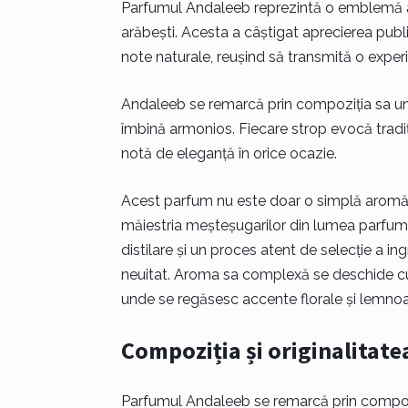
Parfumul Andaleeb reprezintă o emblemă a ra
arăbești. Acesta a câștigat aprecierea public
note naturale, reușind să transmită o experi
Andaleeb se remarcă prin compoziția sa unic
îmbină armonios. Fiecare strop evocă tradiți
notă de eleganță în orice ocazie.
Acest parfum nu este doar o simplă aromă, c
măiestria meșteșugarilor din lumea parfumuri
distilare și un proces atent de selecție a i
neuitat. Aroma sa complexă se deschide cu 
unde se regăsesc accente florale și lemnoa
Compoziția și originalitat
Parfumul Andaleeb se remarcă prin compoziț