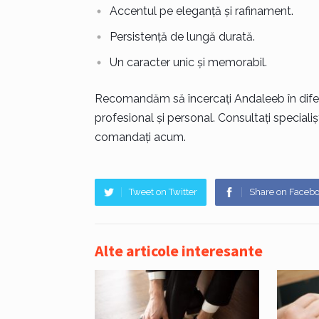
Accentul pe eleganță și rafinament.
Persistență de lungă durată.
Un caracter unic și memorabil.
Recomandăm să încercați Andaleeb în difer
profesional și personal. Consultați specialișt
comandați acum.
Tweet on Twitter
Share on Faceb
Alte articole interesante