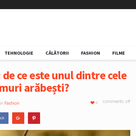
TEHNOLOGIE
CĂLĂTORII
FASHION
FILME
de ce este unul dintre cele
muri arăbești?
comments off
1
in
Fashion
ook