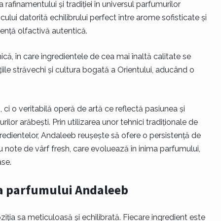
finamentului și tradiției în universul parfumurilor
ului datorită echilibrului perfect între arome sofisticate și
ență olfactivă autentică.
ă, în care ingredientele de cea mai înaltă calitate se
ile străvechi și cultura bogată a Orientului, aducând o
i o veritabilă operă de artă ce reflectă pasiunea și
lor arăbești. Prin utilizarea unor tehnici tradiționale de
ngredientelor, Andaleeb reușește să ofere o persistență de
note de vârf fresh, care evoluează în inima parfumului,
se.
ea parfumului Andaleeb
ia sa meticuloasă și echilibrată. Fiecare ingredient este