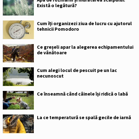
Există o legătură?
Cum îți organizezi ziua de lucru cu ajutorul
tehnicii Pomodoro
Ce greșeli apar la alegerea echipamentului
de vânătoare
Cum alegi locul de pescuit pe un lac
necunoscut
Ce înseamnă când câinele își ridică o labă
La ce temperatură se spală gecile de iarnă