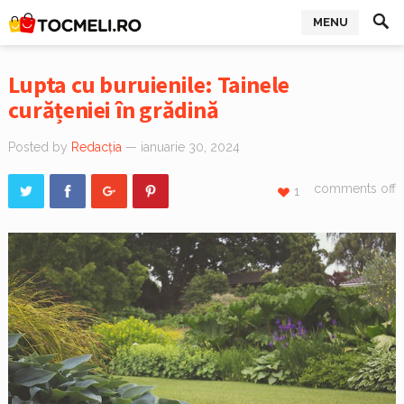
MENU
Lupta cu buruienile: Tainele
curățeniei în grădină
Posted by
Redacția
— ianuarie 30, 2024
comments off
1