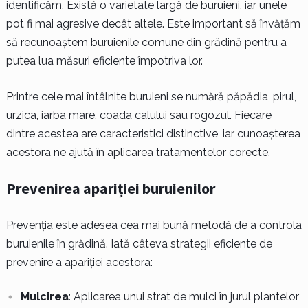
identificăm. Există o varietate largă de buruieni, iar unele
pot fi mai agresive decât altele. Este important să învățăm
să recunoaștem buruienile comune din grădină pentru a
putea lua măsuri eficiente împotriva lor.
Printre cele mai întâlnite buruieni se numără păpădia, pirul,
urzica, iarba mare, coada calului sau rogozul. Fiecare
dintre acestea are caracteristici distinctive, iar cunoașterea
acestora ne ajută în aplicarea tratamentelor corecte.
Prevenirea apariției buruienilor
Prevenția este adesea cea mai bună metodă de a controla
buruienile în grădină. Iată câteva strategii eficiente de
prevenire a apariției acestora:
Mulcirea
: Aplicarea unui strat de mulci în jurul plantelor