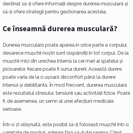
destinat să-ți ofere informații despre durerea musculară și
să-ți ofere strategii pentru gestionarea acesteia.
Ce înseamnă durerea musculară?
Durerea musculară poate apărea în orice parte a corpului,
deoarece mușchii noștri sunt răspândiți în tot corpul. De la
mușchii mici din urechea internă la cei mari ai spatelui și
picioarelor, fiecare poate fi sursa durerii. Această durere
poate varia de la o ușoară disconfort până la durere
intensă și debilitantă. În mod frecvent, durerea musculară
este rezultatul stresului, tensiunii sau activității fizice. Poate
fi, de asemenea, un semn al unei afecțiuni medicale
serioase.
Într-o zi obișnuită, este posibil să-ți folosești mușchii într-o
varietate de moduri, adesea fără să-ți dai seama. Când