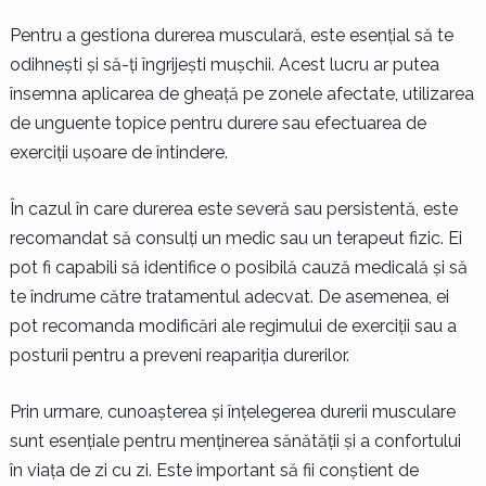
Pentru a gestiona durerea musculară, este esențial să te
odihnești și să-ți îngrijești mușchii. Acest lucru ar putea
însemna aplicarea de gheață pe zonele afectate, utilizarea
de unguente topice pentru durere sau efectuarea de
exerciții ușoare de întindere.
În cazul în care durerea este severă sau persistentă, este
recomandat să consulți un medic sau un terapeut fizic. Ei
pot fi capabili să identifice o posibilă cauză medicală și să
te îndrume către tratamentul adecvat. De asemenea, ei
pot recomanda modificări ale regimului de exerciții sau a
posturii pentru a preveni reapariția durerilor.
Prin urmare, cunoașterea și înțelegerea durerii musculare
sunt esențiale pentru menținerea sănătății și a confortului
în viața de zi cu zi. Este important să fii conștient de