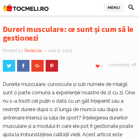
MENU
Dureri musculare: ce sunt și cum să le
gestionezi
Posted by
Redacția
— iulie 5, 2023
comments off
1
Durerile musculare, cunoscute și sub numele de mialgii,
sunt o parte comună a experienței noastre de zi cu zi. Cine
nu s-a trezit cel puțin o dată cu un gât înțepenit sau a
resimțit durere după o zi lungă de muncă sau după o
antrenare intensă la sala de sport? Înțelegerea durerilor
musculare și a modului în care ele pot fi gestionate poate
ajuta la îmbunătățirea calității vieții. Acest articol este