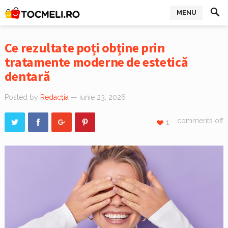
MENU
Ce rezultate poți obține prin
tratamente moderne de estetică
dentară
Posted by
Redacția
— iunie 23, 2026
comments off
1