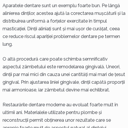
Aparatele dentare sunt un exemplu foarte bun. Pe lângă
alinierea dinților, acestea ajută la corectarea mușcăturii și la
distribuirea uniformă a forțelor exercitate în timpul
masticației. Dinții aliniați sunt și mai ușor de curățat, ceea
ce reduce riscul apariției problemelor dentare pe termen
lung.
O altă procedură care poate schimba semnificativ
aspectul zâmbetului este remodelarea gingivală. Uneori,
dinții par mai mici din cauza unei cantități mai mari de țesut
gingival. Prin ajustarea liniei gingivale, dinții capătă proporții
mai armonioase, iar zâmbetul devine mai echilibrat.
Restaurările dentare moderne au evoluat foarte mult în
ultimii ani. Materialele utilizate pentru plombe și
reconstrucții permit obținerea unor rezultate care se
apropie foarte mult de aspectul natural al dintelui.