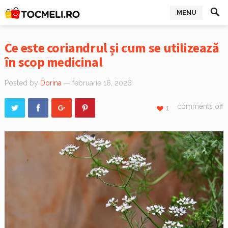
MENU
Ce este coriandrul și cum se utilizează
în scop medicinal
Posted by
Dorina
— februarie 16, 2026
comments off
1