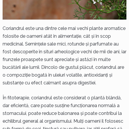
Coriandrul este una dintre cele mai vechi plante aromatice
folosite de oameni atât în alimentație, cât și în scop
medicinal. Semințele sale mici, rotunde și parfumate au
fost descoperite în situri arheologice vechi de mii de ani, iar
frunzele proaspete sunt apreciate și astăzi în multe
bucătării ale lumii. Dincolo de gustul plăcut, coriandrul are
o compoziție bogată în uleiuri volatile, antioxidanți și
substanțe cu efect calmant asupra digestiei.
În fitoterapie, coriandrul este considerat o plantă blândă,
dar eficientă, care poate susține funcționarea normală a
stomacului, poate reduce balonarea și poate contribui la
echilibrul general al organismului. Mulți oameni îl folosesc
sub formă de ceai, tinctură sau pulbere, iar alții preferă să