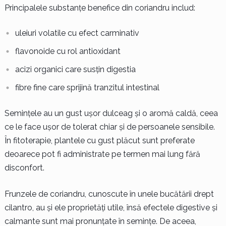
Principalele substanțe benefice din coriandru includ:
uleiuri volatile cu efect carminativ
flavonoide cu rol antioxidant
acizi organici care susțin digestia
fibre fine care sprijină tranzitul intestinal
Semințele au un gust ușor dulceag și o aromă caldă, ceea
ce le face ușor de tolerat chiar și de persoanele sensibile.
În fitoterapie, plantele cu gust plăcut sunt preferate
deoarece pot fi administrate pe termen mai lung fără
disconfort.
Frunzele de coriandru, cunoscute în unele bucătării drept
cilantro, au și ele proprietăți utile, însă efectele digestive și
calmante sunt mai pronunțate în semințe. De aceea,